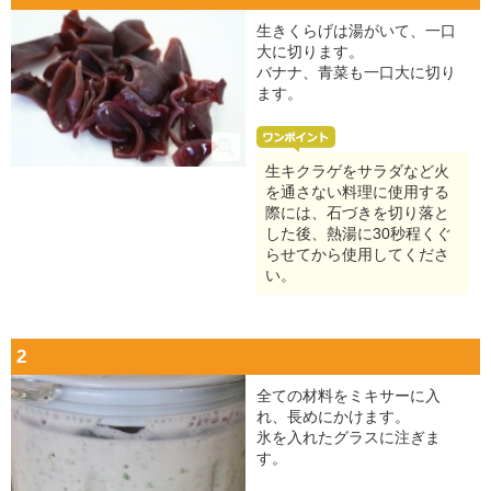
生きくらげは湯がいて、一口
大に切ります。
バナナ、青菜も一口大に切り
ます。
生キクラゲをサラダなど火
を通さない料理に使用する
際には、石づきを切り落と
した後、熱湯に30秒程くぐ
らせてから使用してくださ
い。
2
全ての材料をミキサーに入
れ、長めにかけます。
氷を入れたグラスに注ぎま
す。