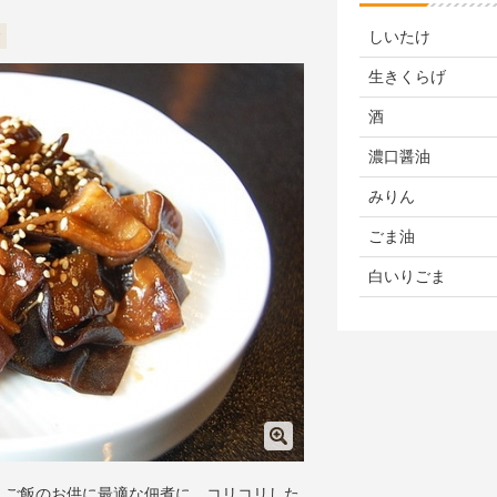
食
しいたけ
生きくらげ
酒
濃口醤油
みりん
ごま油
白いりごま
、ご飯のお供に最適な佃煮に。コリコリした