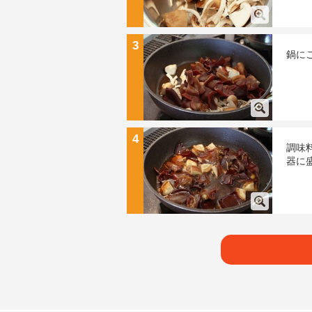
3
鍋に
4
調味
器に