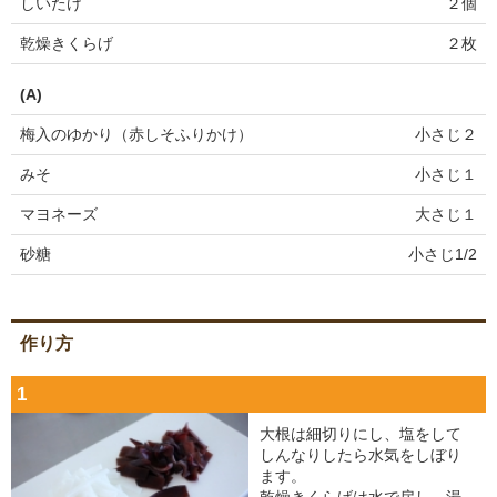
しいたけ
２個
乾燥きくらげ
２枚
(A)
梅入のゆかり（赤しそふりかけ）
小さじ２
みそ
小さじ１
マヨネーズ
大さじ１
砂糖
小さじ1/2
作り方
1
大根は細切りにし、塩をして
しんなりしたら水気をしぼり
ます。