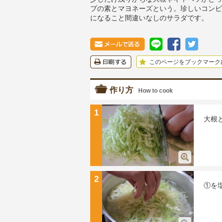
プの素とマヨネーズという。珍しいコンビ
になること間違いなしのサラダです。
このページをブックマーク
作り方
How to cook
1
大根
2
①を