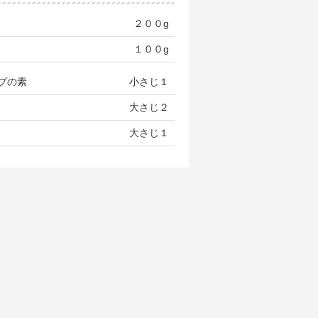
２００g
１００g
プの素
小さじ１
大さじ２
大さじ１