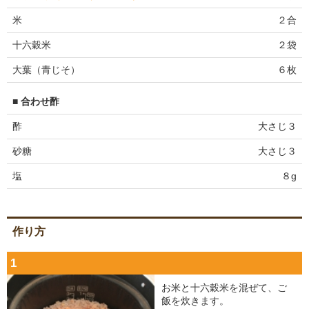
米
２合
十六穀米
２袋
大葉（青じそ）
６枚
■ 合わせ酢
酢
大さじ３
砂糖
大さじ３
塩
８g
作り方
1
お米と十六穀米を混ぜて、ご
飯を炊きます。