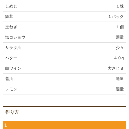
しめじ
１株
舞茸
１パック
玉ねぎ
１個
塩コショウ
適量
サラダ油
少々
バター
４０g
白ワイン
大さじ８
醤油
適量
レモン
適量
作り方
1