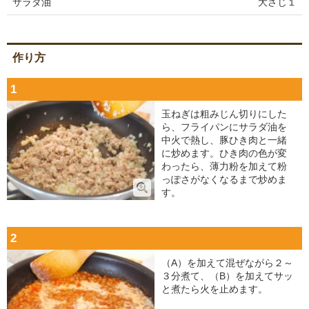
サラダ油
大さじ１
作り方
1
玉ねぎは粗みじん切りにした
ら、フライパンにサラダ油を
中火で熱し、豚ひき肉と一緒
に炒めます。ひき肉の色が変
わったら、薄力粉を加えて粉
っぽさがなくなるまで炒めま
す。
2
（A）を加えて混ぜながら２～
３分煮て、（B）を加えてサッ
と煮たら火を止めます。