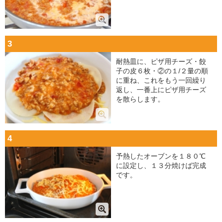
3
耐熱皿に、ピザ用チーズ・餃
子の皮６枚・②の１/２量の順
に重ね、これをもう一回繰り
返し、一番上にピザ用チーズ
を散らします。
4
予熱したオーブンを１８０℃
に設定し、１３分焼けば完成
です。