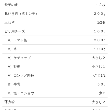
餃子の皮
１２枚
豚ひき肉（豚ミンチ）
２００g
玉ねぎ
1/2個
ピザ用チーズ
１００g
（A）トマト缶
２００g
（A）水
１００g
（A）ケチャップ
大さじ２
（A）砂糖
小さじ１
（A）コンソメ顆粒
小さじ1/2
（B）牛乳
５０g
（B）塩・コショウ
少々
薄力粉
大さじ２