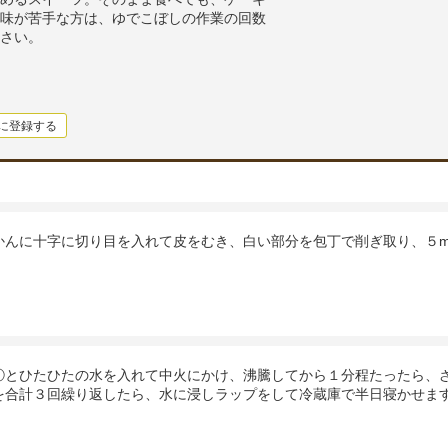
味が苦手な方は、ゆでこぼしの作業の回数
さい。
に登録する
かんに十字に切り目を入れて皮をむき、白い部分を包丁で削ぎ取り、５
①とひたひたの水を入れて中火にかけ、沸騰してから１分程たったら、
を合計３回繰り返したら、水に浸しラップをして冷蔵庫で半日寝かせま