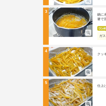
3
鍋に
箸で
ガス
4
クッ
5
仕上