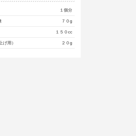
１個分
糖
７０g
１５０cc
上げ用）
２０g