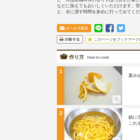
などに加えてもおいしくいただけます。苦
と、水に浸す時間を多めに行ってみてくだ
このページをブックマーク
作り方
How to cook
1
夏み
2
鍋に
これ