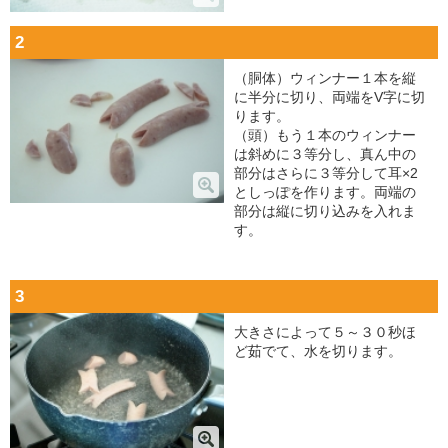
2
（胴体）ウィンナー１本を縦
に半分に切り、両端をV字に切
ります。
（頭）もう１本のウィンナー
は斜めに３等分し、真ん中の
部分はさらに３等分して耳×2
としっぽを作ります。両端の
部分は縦に切り込みを入れま
す。
3
大きさによって５～３０秒ほ
ど茹でて、水を切ります。