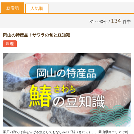
新着順
人気順
134
81～90件 /
件中
岡山の特産品！サワラの旬と豆知識
料理
瀬戸内海では春を告げる魚としておなじみの「鰆（さわら）」。岡山県南エリアで刺