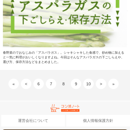
春野菜のでおなじみの「アスパラガス」。シャキシャキした食感で、炒め物に加える
と一気に料理がおいしくなりますよね。今回はそんなアスパラガスの下ごしらえや、
選び方、保存方法などをまとめました。
«
<
6
7
8
9
10
>
»
運営会社について
個人情報保護方針