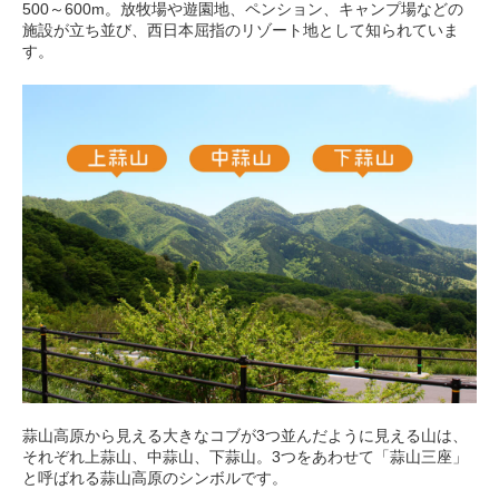
500～600m。放牧場や遊園地、ペンション、キャンプ場などの
施設が立ち並び、西日本屈指のリゾート地として知られていま
す。
蒜山高原から見える大きなコブが3つ並んだように見える山は、
それぞれ上蒜山、中蒜山、下蒜山。3つをあわせて「蒜山三座」
と呼ばれる蒜山高原のシンボルです。