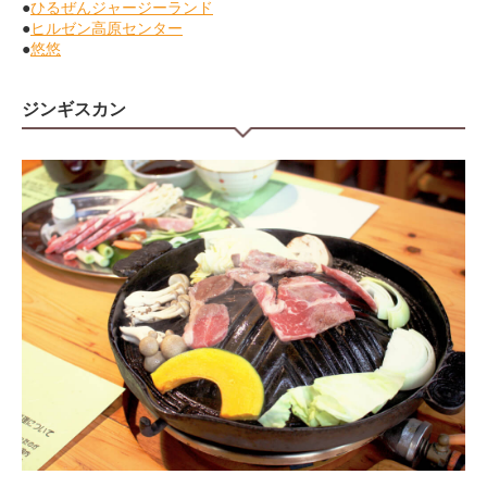
●
ひるぜんジャージーランド
●
ヒルゼン高原センター
●
悠悠
ジンギスカン