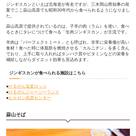
ジンギスカンといえば北海道が有名ですが、三木岡山県知事の発
案でここ蒜山高原でも昭和30年代から食べられるようになりまし
た。
蒜山高原で提供されているのは、子羊の肉（ラム）を使い、食べ
るときにタレにつけて食べる「生肉ジンギスカン」が主流です。
羊肉は「パーフェクトミート」とも呼ばれ、非常に栄養価が高い
食材！食べた時に体脂肪を燃焼させる「カルニチン」を多く含ん
でおり、上手に取り入れればタンパク質やビタミンなどの栄養を
補給しながらダイエット効果も見込めます。
ジンギスカンが食べられる施設はこちら
●
ひるぜん塩釜ロッジ
●
ひるぜんジャージーランド
●
ヒルゼン高原センター
蒜山そば