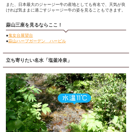
また、日本最大のジャージー牛の産地としても有名で、天気が良
ければ気ままに過ごすジャージー牛の姿を見ることもできます。
蒜山三座を見るならここ！
●
鬼女台展望台
●
蒜山ハーブガーデン ハービル
立ち寄りたい名水「塩釜冷泉」