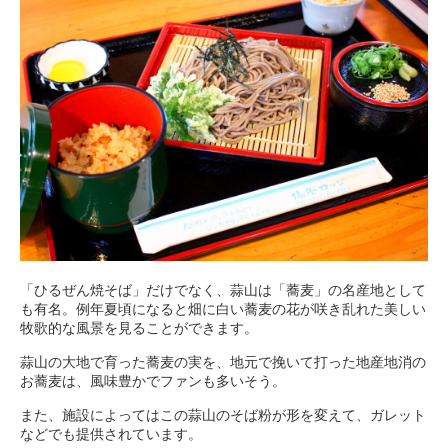
「ひるぜん焼そば」だけでなく、蒜山は「蕎麦」の名産地として
も有名。例年夏頃になると畑に白い蕎麦の花が咲き乱れた美しい
牧歌的な風景を見ることができます。
蒜山の大地で育った蕎麦の実を、地元で挽いて打った地産地消の
お蕎麦は、風味豊かでファンも多いそう。
また、施設によってはこの蒜山のそば粉が形を変えて、ガレット
などでも提供されています。