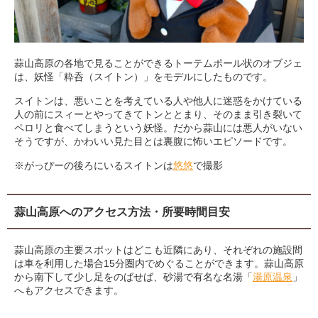
蒜山高原の各地で見ることができるトーテムポール状のオブジェ
は、妖怪「粋呑（スイトン）」をモデルにしたものです。
スイトンは、悪いことを考えている人や他人に迷惑をかけている
人の前にスィーとやってきてトンととまり、そのまま引き裂いて
ペロリと食べてしまうという妖怪。だから蒜山には悪人がいない
そうですが、かわいい見た目とは裏腹に怖いエピソードです。
※がっぴーの後ろにいるスイトンは
悠悠
で撮影
蒜山高原へのアクセス方法・所要時間目安
蒜山高原の主要スポットはどこも近隣にあり、それぞれの施設間
は車を利用した場合15分圏内でめぐることができます。蒜山高原
から南下して少し足をのばせば、砂湯で有名な名湯「
湯原温泉
」
へもアクセスできます。