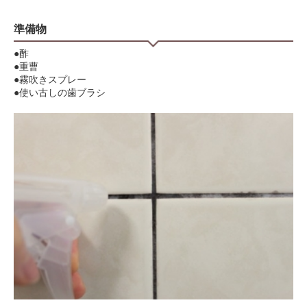
準備物
●酢
●重曹
●霧吹きスプレー
●使い古しの歯ブラシ