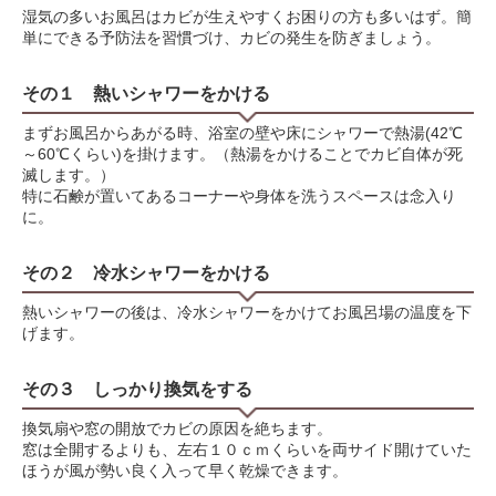
湿気の多いお風呂はカビが生えやすくお困りの方も多いはず。簡
単にできる予防法を習慣づけ、カビの発生を防ぎましょう。
その１ 熱いシャワーをかける
まずお風呂からあがる時、浴室の壁や床にシャワーで熱湯(42℃
～60℃くらい)を掛けます。（熱湯をかけることでカビ自体が死
滅します。）
特に石鹸が置いてあるコーナーや身体を洗うスペースは念入り
に。
その２ 冷水シャワーをかける
熱いシャワーの後は、冷水シャワーをかけてお風呂場の温度を下
げます。
その３ しっかり換気をする
換気扇や窓の開放でカビの原因を絶ちます。
窓は全開するよりも、左右１０ｃｍくらいを両サイド開けていた
ほうが風が勢い良く入って早く乾燥できます。